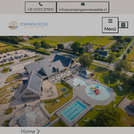
+31 (0)117-371910
info@campingzonneweelde.nl
Menü
Home