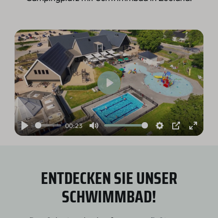
Play
00:23
Play
Mute
Settings
PIP
Enter
fullsc
ENTDECKEN SIE UNSER
SCHWIMMBAD!