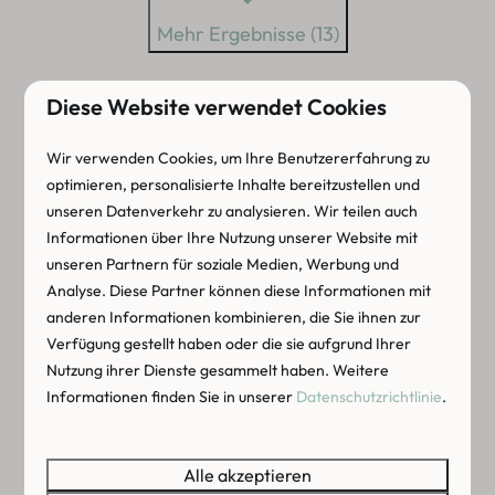
Mehr Ergebnisse (13)
Diese Website verwendet Cookies
ÜBERNACHTEN AUF UNSEREM
Wir verwenden Cookies, um Ihre Benutzererfahrung zu
CAMPINGPLATZ IN ZEELAND
optimieren, personalisierte Inhalte bereitzustellen und
unseren Datenverkehr zu analysieren. Wir teilen auch
MIT SCHWIMMBAD
Informationen über Ihre Nutzung unserer Website mit
unseren Partnern für soziale Medien, Werbung und
Auf dem Campingplatz Zonneweelde können Sie
Analyse. Diese Partner können diese Informationen mit
anderen Informationen kombinieren, die Sie ihnen zur
luxuriöses Camping in Glampingunterkünften
Verfügung gestellt haben oder die sie aufgrund Ihrer
genießen, darunter Strandlofts, Wanderhütten
Nutzung ihrer Dienste gesammelt haben. Weitere
und Luxus-Chalets für ein einzigartiges
Informationen finden Sie in unserer
Datenschutzrichtlinie
.
Urlaubserlebnis an der Küste von Zeeuws-
Vlaanderen. Sie können auch auf einem unserer
Alle akzeptieren
Campingstellplätze übernachten. Möchten Sie