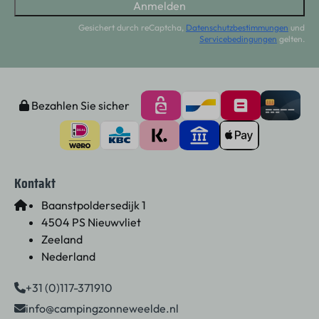
Anmelden
Gesichert durch reCaptcha,
Datenschutzbestimmungen
und
Servicebedingungen
gelten.
Bezahlen Sie sicher
Kontakt
Baanstpoldersedijk 1
4504 PS Nieuwvliet
Zeeland
Nederland
+31 (0)117-371910
info@campingzonneweelde.nl