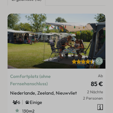
9,3
Ab
Comfortplatz (ohne
85 €
Fernsehanschluss)
2 Nächte
Niederlande, Zeeland, Nieuwvliet
2 Personen
6
Einige
130m2