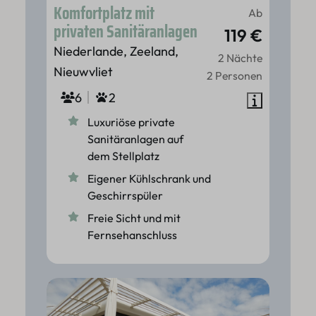
Komfortplatz mit
Ab
privaten Sanitäranlagen
119 €
Niederlande, Zeeland,
2 Nächte
Nieuwvliet
2 Personen
6
2
Luxuriöse private
Sanitäranlagen auf
dem Stellplatz
Eigener Kühlschrank und
Geschirrspüler
Freie Sicht und mit
Fernsehanschluss