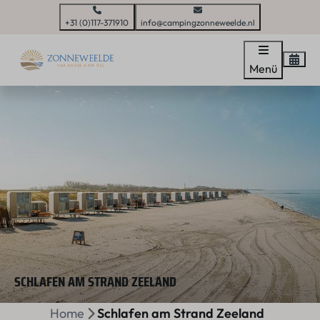
+31 (0)117-371910
info@campingzonneweelde.nl
Menü
SCHLAFEN AM STRAND ZEELAND
Home
Schlafen am Strand Zeeland