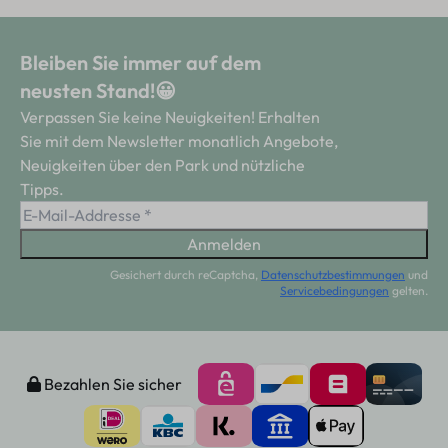
Bleiben Sie immer auf dem
neusten Stand!😀
Verpassen Sie keine Neuigkeiten! Erhalten
Sie mit dem Newsletter monatlich Angebote,
Neuigkeiten über den Park und nützliche
Tipps.
Anmelden
Gesichert durch reCaptcha,
Datenschutzbestimmungen
und
Servicebedingungen
gelten.
Bezahlen Sie sicher