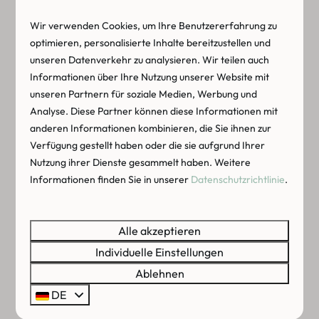
Wir verwenden Cookies, um Ihre Benutzererfahrung zu
optimieren, personalisierte Inhalte bereitzustellen und
unseren Datenverkehr zu analysieren. Wir teilen auch
Informationen über Ihre Nutzung unserer Website mit
UNSERE EINRICHTUNGEN
unseren Partnern für soziale Medien, Werbung und
Analyse. Diese Partner können diese Informationen mit
anderen Informationen kombinieren, die Sie ihnen zur
Nehmen Sie ein Bad im
Freibad
oder gehen Sie
Verfügung gestellt haben oder die sie aufgrund Ihrer
mit Ihren Kindern auf den
Indoor-Spielplatz
, um
Nutzung ihrer Dienste gesammelt haben. Weitere
sich zu vergnügen. Die Nutzung der
Informationen finden Sie in unserer
Datenschutzrichtlinie
.
Einrichtungen auf dem Campingplatz
Zonneweelde ist bei einem Aufenthalt in einem
Alle akzeptieren
der Strandhäuschen inbegriffen. Tauchen Sie ein
Individuelle Einstellungen
ins
Schwimmbad
, vergnügen Sie sich auf dem
Ablehnen
Wasserspielplatz
oder spielen Sie eine Partie
DE
Fußball, Volleyball oder Badminton. Das