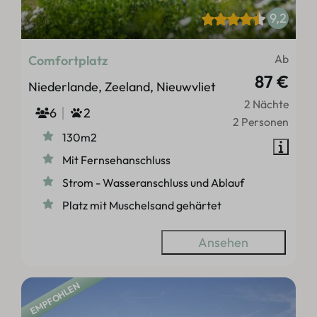
9,2
Ab
Comfortplatz
87 €
Niederlande, Zeeland, Nieuwvliet
2 Nächte
6
2
2 Personen
130m2
Mit Fernsehanschluss
Strom - Wasseranschluss und Ablauf
Platz mit Muschelsand gehärtet
Ansehen
EMPFOHLEN