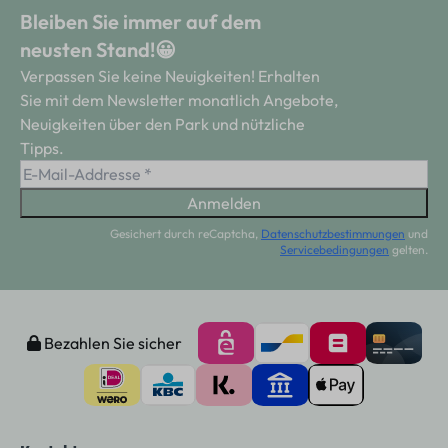
Bleiben Sie immer auf dem
neusten Stand!😀
Verpassen Sie keine Neuigkeiten! Erhalten
Sie mit dem Newsletter monatlich Angebote,
Neuigkeiten über den Park und nützliche
Tipps.
Anmelden
Gesichert durch reCaptcha,
Datenschutzbestimmungen
und
Servicebedingungen
gelten.
Bezahlen Sie sicher