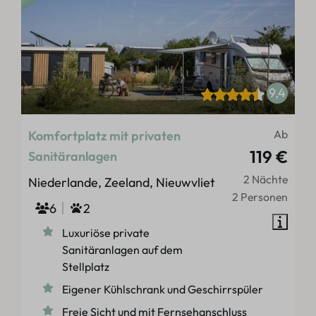
9,4
Ab
Komfortplatz mit privaten
119 €
Sanitäranlagen
2 Nächte
Niederlande, Zeeland, Nieuwvliet
2 Personen
6
2
Luxuriöse private
Sanitäranlagen auf dem
Stellplatz
Eigener Kühlschrank und Geschirrspüler
Freie Sicht und mit Fernsehanschluss