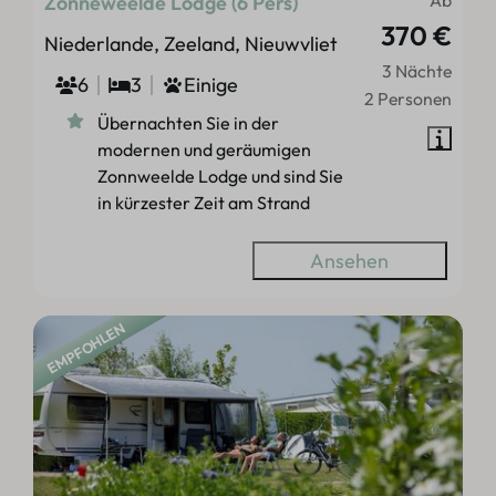
Ab
Zonneweelde Lodge (6 Pers)
370 €
Niederlande, Zeeland, Nieuwvliet
3 Nächte
6
3
Einige
2 Personen
Übernachten Sie in der
modernen und geräumigen
Zonnweelde Lodge und sind Sie
in kürzester Zeit am Strand
Ansehen
EMPFOHLEN