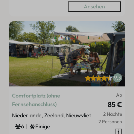
Ansehen
9,3
Ab
Comfortplatz (ohne
85 €
Fernsehanschluss)
2 Nächte
Niederlande, Zeeland, Nieuwvliet
2 Personen
6
Einige