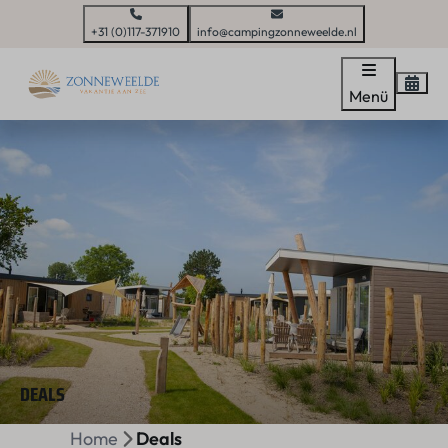
+31 (0)117-371910
info@campingzonneweelde.nl
Menü
DEALS
Home
Deals