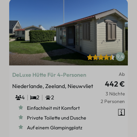
9,4
Ab
DeLuxe Hütte Für 4-Personen
442 €
Niederlande, Zeeland, Nieuwvliet
3 Nächte
4
2
2
2 Personen
Einfachheit mit Komfort
Private Toilette und Dusche
Auf einem Glampingplatz