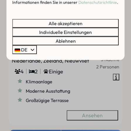
Informationen finden Sie in unserer
Datenschutzrichtlinie
.
9,4
Alle akzeptieren
Individuelle Einstellungen
Ab
Ablehnen
Zonneweelde Lodge Deluxe (4
358 €
Pers)
DE
3 Nächte
Niederlande, Zeeland, Nieuwvliet
2 Personen
4
2
Einige
Klimaanlage
Moderne Ausstattung
Großzügige Terrasse
Ansehen