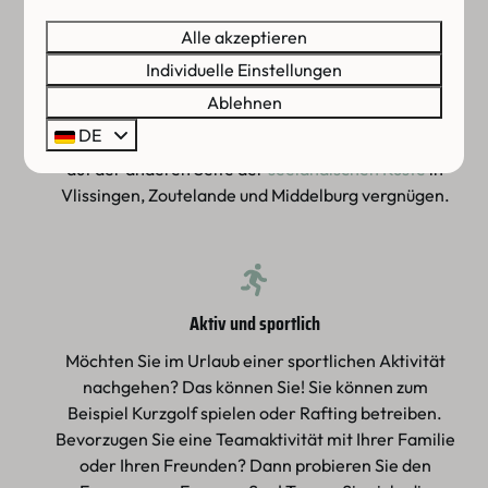
Städte und Dörfer
Alle akzeptieren
In der Umgebung unseres Ferienparks in Nieuwvliet
Individuelle Einstellungen
Bad gibt es viele schöne Städte und Dörfer. Sie
Ablehnen
können sich stundenlang in Brügge und Gent in
DE
Belgien, in den Dörfern Groede und Knokke oder
auf der anderen Seite der
seeländischen Küste
in
Vlissingen, Zoutelande und Middelburg vergnügen.
Aktiv und sportlich
Möchten Sie im Urlaub einer sportlichen Aktivität
nachgehen? Das können Sie! Sie können zum
Beispiel Kurzgolf spielen oder Rafting betreiben.
Bevorzugen Sie eine Teamaktivität mit Ihrer Familie
oder Ihren Freunden? Dann probieren Sie den