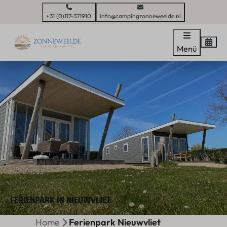
+31 (0)117-371910
info@campingzonneweelde.nl
Menü
FERIENPARK IN NIEUWVLIET
Home
Ferienpark Nieuwvliet