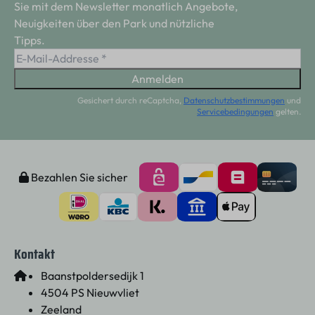
Sie mit dem Newsletter monatlich Angebote,
Neuigkeiten über den Park und nützliche
Tipps.
Anmelden
Gesichert durch reCaptcha,
Datenschutzbestimmungen
und
Servicebedingungen
gelten.
Bezahlen Sie sicher
Kontakt
Baanstpoldersedijk 1
4504 PS Nieuwvliet
Zeeland