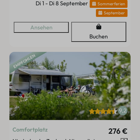
Di 1 - Di 8 September
Sommerferien
September
Ansehen
Buchen
EMPFOHLEN
9,2
Comfortplatz
276 €