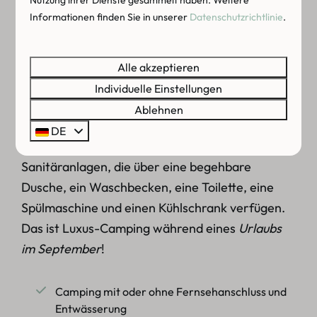
Informationen finden Sie in unserer
Datenschutzrichtlinie
.
Auf unserem
5-Sterne-Campingplatz
können Sie
im September
auf großzügigen
Komfort-
Stellplätzen
campen. Sie können zwischen
Alle akzeptieren
Stellplätzen mit Fernsehanschluss und Drainage
Individuelle Einstellungen
oder ohne Fernsehanschluss und Drainage
Ablehnen
wählen. Wir haben auch haustierfreundliche
DE
Stellplätze und Stellplätze mit privaten
Sanitäranlagen, die über eine begehbare
Dusche, ein Waschbecken, eine Toilette, eine
Spülmaschine und einen Kühlschrank verfügen.
Das ist Luxus-Camping während eines
Urlaubs
im September
!
Camping mit oder ohne Fernsehanschluss und
Entwässerung