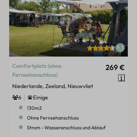
9,3
Comfortplatz (ohne
269 €
Fernsehanschluss)
Niederlande, Zeeland, Nieuwvliet
6
Einige
130m2
Ohne Fernsehanschluss
Strom - Wasseranschluss und Ablauf