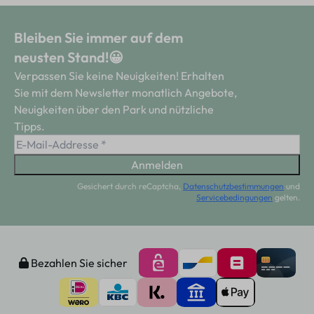
Bleiben Sie immer auf dem
neusten Stand!😀
Verpassen Sie keine Neuigkeiten! Erhalten
Sie mit dem Newsletter monatlich Angebote,
Neuigkeiten über den Park und nützliche
Tipps.
Anmelden
Gesichert durch reCaptcha,
Datenschutzbestimmungen
und
Servicebedingungen
gelten.
Bezahlen Sie sicher