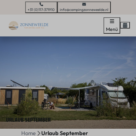
+31 (0)117-371910
info@campingzonneweelde.nl
Menü
URLAUB SEPTEMBER
Home
Urlaub September