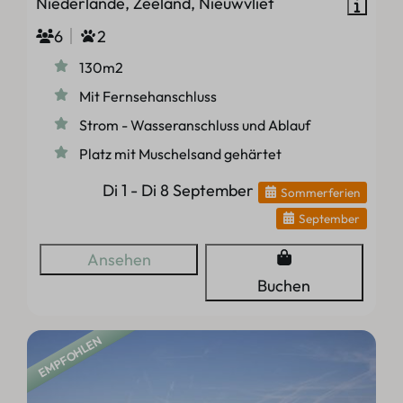
Niederlande, Zeeland, Nieuwvliet
6
2
130m2
Mit Fernsehanschluss
Strom - Wasseranschluss und Ablauf
Platz mit Muschelsand gehärtet
Di 1 - Di 8 September
Sommerferien
September
Ansehen
Buchen
EMPFOHLEN